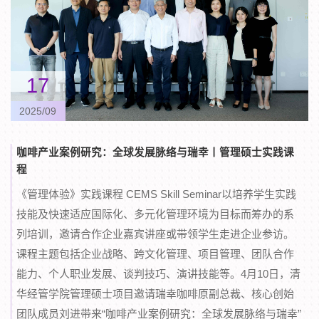
17
2025/09
咖啡产业案例研究：全球发展脉络与瑞幸丨管理硕士实践课
程
《管理体验》实践课程 CEMS Skill Seminar以培养学生实践
技能及快速适应国际化、多元化管理环境为目标而筹办的系
列培训，邀请合作企业嘉宾讲座或带领学生走进企业参访。
课程主题包括企业战略、跨文化管理、项目管理、团队合作
能力、个人职业发展、谈判技巧、演讲技能等。4月10日，清
华经管学院管理硕士项目邀请瑞幸咖啡原副总裁、核心创始
团队成员刘进带来“咖啡产业案例研究：全球发展脉络与瑞幸”